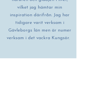
vilket jag hämtar min
inspiration därifrån.
Jag har
tidigare varit verksam i
Gävleborgs län men är numer
verksam i det vackra Kungsör.
Konstnär Susann
Andersson